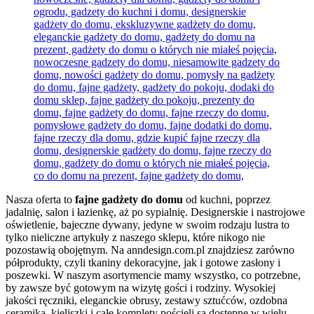
Nasza oferta to
fajne gadżety do domu
od kuchni, poprzez
jadalnię, salon i łazienkę, aż po sypialnię. Designerskie i nastrojowe
oświetlenie, bajeczne dywany, jedyne w swoim rodzaju lustra to
tylko nieliczne artykuły z naszego sklepu, które nikogo nie
pozostawią obojętnym. Na anndesign.com.pl znajdziesz zarówno
półprodukty, czyli tkaniny dekoracyjne, jak i gotowe zasłony i
poszewki. W naszym asortymencie mamy wszystko, co potrzebne,
by zawsze być gotowym na wizytę gości i rodziny. Wysokiej
jakości ręczniki, eleganckie obrusy, zestawy sztućców, ozdobna
ceramika, kieliszki i całe komplety pościeli są dostępne w wielu