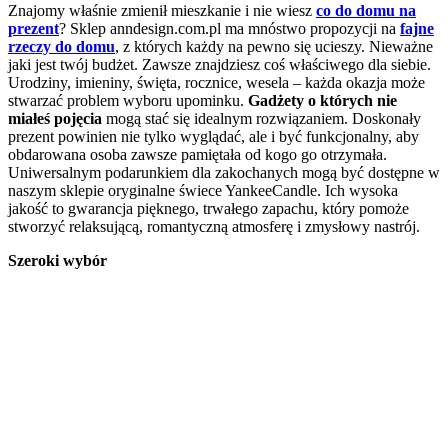
Znajomy właśnie zmienił mieszkanie i nie wiesz
co do domu na
prezent
? Sklep anndesign.com.pl ma mnóstwo propozycji na
fajne
rzeczy do domu
, z których każdy na pewno się ucieszy. Nieważne
jaki jest twój budżet. Zawsze znajdziesz coś właściwego dla siebie.
Urodziny, imieniny, święta, rocznice, wesela – każda okazja może
stwarzać problem wyboru upominku.
Gadżety o których nie
miałeś pojęcia
mogą stać się idealnym rozwiązaniem. Doskonały
prezent powinien nie tylko wyglądać, ale i być funkcjonalny, aby
obdarowana osoba zawsze pamiętała od kogo go otrzymała.
Uniwersalnym podarunkiem dla zakochanych mogą być dostępne w
naszym sklepie oryginalne świece YankeeCandle. Ich wysoka
jakość to gwarancja pięknego, trwałego zapachu, który pomoże
stworzyć relaksującą, romantyczną atmosferę i zmysłowy nastrój.
Szeroki wybór