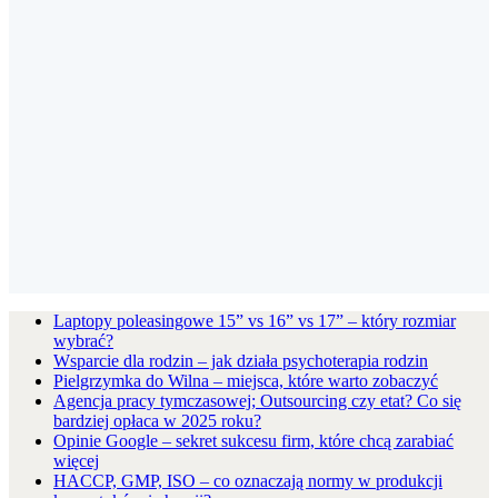
Laptopy poleasingowe 15” vs 16” vs 17” – który rozmiar
wybrać?
Wsparcie dla rodzin – jak działa psychoterapia rodzin
Pielgrzymka do Wilna – miejsca, które warto zobaczyć
Agencja pracy tymczasowej; Outsourcing czy etat? Co się
bardziej opłaca w 2025 roku?
Opinie Google – sekret sukcesu firm, które chcą zarabiać
więcej
HACCP, GMP, ISO – co oznaczają normy w produkcji