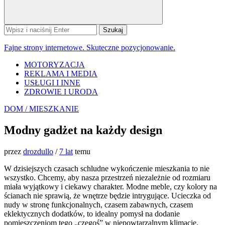
Szukaj:
Fajne strony internetowe. Skuteczne pozycjonowanie.
MOTORYZACJA
REKLAMA I MEDIA
USŁUGI I INNE
ZDROWIE I URODA
DOM / MIESZKANIE
Modny gadżet na każdy design
przez
drozdullo
/
7 lat
temu
W dzisiejszych czasach schludne wykończenie mieszkania to nie
wszystko. Chcemy, aby nasza przestrzeń niezależnie od rozmiaru
miała wyjątkowy i ciekawy charakter. Modne meble, czy kolory na
ścianach nie sprawią, że wnętrze będzie intrygujące. Ucieczka od
nudy w stronę funkcjonalnych, czasem zabawnych, czasem
eklektycznych dodatków, to idealny pomysł na dodanie
pomieszczeniom tego „czegoś” w niepowtarzalnym klimacie.