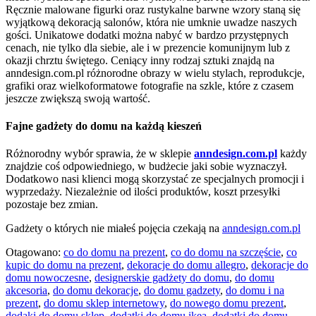
Ręcznie malowane figurki oraz rustykalne barwne wzory staną się
wyjątkową dekoracją salonów, która nie umknie uwadze naszych
gości. Unikatowe dodatki można nabyć w bardzo przystępnych
cenach, nie tylko dla siebie, ale i w prezencie komunijnym lub z
okazji chrztu świętego. Ceniący inny rodzaj sztuki znajdą na
anndesign.com.pl różnorodne obrazy w wielu stylach, reprodukcje,
grafiki oraz wielkoformatowe fotografie na szkle, które z czasem
jeszcze zwiększą swoją wartość.
Fajne gadżety do domu na każdą kieszeń
Różnorodny wybór sprawia, że w sklepie
anndesign.com.pl
każdy
znajdzie coś odpowiedniego, w budżecie jaki sobie wyznaczył.
Dodatkowo nasi klienci mogą skorzystać ze specjalnych promocji i
wyprzedaży. Niezależnie od ilości produktów, koszt przesyłki
pozostaje bez zmian.
Gadżety o których nie miałeś pojęcia czekają na
anndesign.com.pl
Otagowano:
co do domu na prezent
,
co do domu na szczęście
,
co
kupic do domu na prezent
,
dekoracje do domu allegro
,
dekoracje do
domu nowoczesne
,
designerskie gadżety do domu
,
do domu
akcesoria
,
do domu dekoracje
,
do domu gadzety
,
do domu i na
prezent
,
do domu sklep internetowy
,
do nowego domu prezent
,
dodaki do domu sklep
,
dodatki do domu ikea
,
dodatki do domu