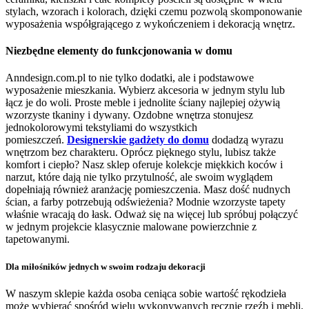
stylach, wzorach i kolorach, dzięki czemu pozwolą skomponowanie
wyposażenia współgrającego z wykończeniem i dekoracją wnętrz.
Niezbędne elementy do funkcjonowania w domu
Anndesign.com.pl to nie tylko dodatki, ale i podstawowe
wyposażenie mieszkania. Wybierz akcesoria w jednym stylu lub
łącz je do woli. Proste meble i jednolite ściany najlepiej ożywią
wzorzyste tkaniny i dywany. Ozdobne wnętrza stonujesz
jednokolorowymi tekstyliami do wszystkich
pomieszczeń.
Designerskie gadżety do domu
dodadzą wyrazu
wnętrzom bez charakteru. Oprócz pięknego stylu, lubisz także
komfort i ciepło? Nasz sklep oferuje kolekcje miękkich koców i
narzut, które dają nie tylko przytulność, ale swoim wyglądem
dopełniają również aranżację pomieszczenia. Masz dość nudnych
ścian, a farby potrzebują odświeżenia? Modnie wzorzyste tapety
właśnie wracają do łask. Odważ się na więcej lub spróbuj połączyć
w jednym projekcie klasycznie malowane powierzchnie z
tapetowanymi.
Dla miłośników jednych w swoim rodzaju dekoracji
W naszym sklepie każda osoba ceniąca sobie wartość rękodzieła
może wybierać spośród wielu wykonywanych ręcznie rzeźb i mebli.