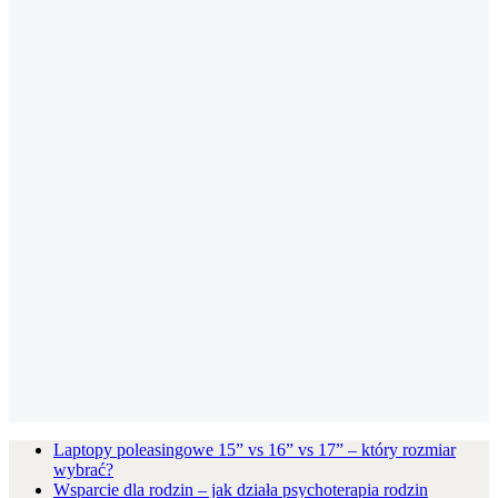
Laptopy poleasingowe 15” vs 16” vs 17” – który rozmiar
wybrać?
Wsparcie dla rodzin – jak działa psychoterapia rodzin