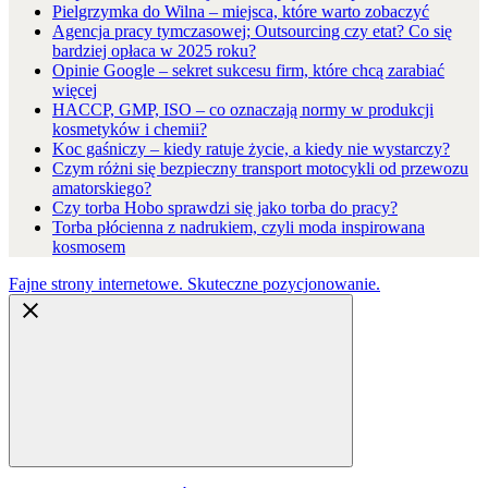
Pielgrzymka do Wilna – miejsca, które warto zobaczyć
Agencja pracy tymczasowej; Outsourcing czy etat? Co się
bardziej opłaca w 2025 roku?
Opinie Google – sekret sukcesu firm, które chcą zarabiać
więcej
HACCP, GMP, ISO – co oznaczają normy w produkcji
kosmetyków i chemii?
Koc gaśniczy – kiedy ratuje życie, a kiedy nie wystarczy?
Czym różni się bezpieczny transport motocykli od przewozu
amatorskiego?
Czy torba Hobo sprawdzi się jako torba do pracy?
Torba płócienna z nadrukiem, czyli moda inspirowana
kosmosem
Fajne strony internetowe. Skuteczne pozycjonowanie.