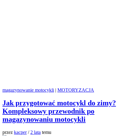
magazynowanie motocykli
|
MOTORYZACJA
Jak przygotować motocykl do zimy?
Kompleksowy przewodnik po
magazynowaniu motocykli
przez
kacper
/
2 lata
temu