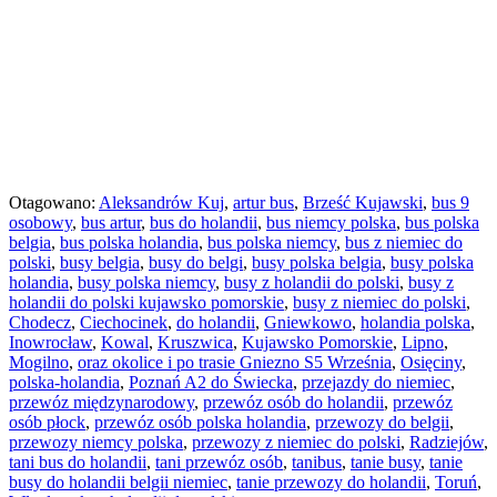
Otagowano:
Aleksandrów Kuj
,
artur bus
,
Brześć Kujawski
,
bus 9
osobowy
,
bus artur
,
bus do holandii
,
bus niemcy polska
,
bus polska
belgia
,
bus polska holandia
,
bus polska niemcy
,
bus z niemiec do
polski
,
busy belgia
,
busy do belgi
,
busy polska belgia
,
busy polska
holandia
,
busy polska niemcy
,
busy z holandii do polski
,
busy z
holandii do polski kujawsko pomorskie
,
busy z niemiec do polski
,
Chodecz
,
Ciechocinek
,
do holandii
,
Gniewkowo
,
holandia polska
,
Inowrocław
,
Kowal
,
Kruszwica
,
Kujawsko Pomorskie
,
Lipno
,
Mogilno
,
oraz okolice i po trasie Gniezno S5 Września
,
Osięciny
,
polska-holandia
,
Poznań A2 do Świecka
,
przejazdy do niemiec
,
przewóz międzynarodowy
,
przewóz osób do holandii
,
przewóz
osób płock
,
przewóz osób polska holandia
,
przewozy do belgii
,
przewozy niemcy polska
,
przewozy z niemiec do polski
,
Radziejów
,
tani bus do holandii
,
tani przewóz osób
,
tanibus
,
tanie busy
,
tanie
busy do holandii belgii niemiec
,
tanie przewozy do holandii
,
Toruń
,