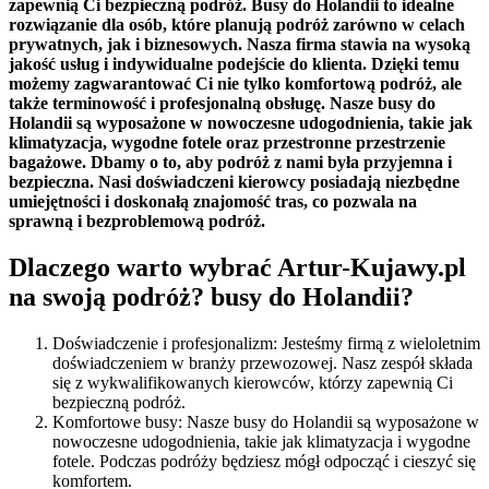
zapewnią Ci bezpieczną podróż. Busy do Holandii to idealne
rozwiązanie dla osób, które planują podróż zarówno w celach
prywatnych, jak i biznesowych. Nasza firma stawia na wysoką
jakość usług i indywidualne podejście do klienta. Dzięki temu
możemy zagwarantować Ci nie tylko komfortową podróż, ale
także terminowość i profesjonalną obsługę. Nasze busy do
Holandii są wyposażone w nowoczesne udogodnienia, takie jak
klimatyzacja, wygodne fotele oraz przestronne przestrzenie
bagażowe. Dbamy o to, aby podróż z nami była przyjemna i
bezpieczna. Nasi doświadczeni kierowcy posiadają niezbędne
umiejętności i doskonałą znajomość tras, co pozwala na
sprawną i bezproblemową podróż.
Dlaczego warto wybrać Artur-Kujawy.pl
na swoją podróż? busy do Holandii?
Doświadczenie i profesjonalizm: Jesteśmy firmą z wieloletnim
doświadczeniem w branży przewozowej. Nasz zespół składa
się z wykwalifikowanych kierowców, którzy zapewnią Ci
bezpieczną podróż.
Komfortowe busy: Nasze busy do Holandii są wyposażone w
nowoczesne udogodnienia, takie jak klimatyzacja i wygodne
fotele. Podczas podróży będziesz mógł odpocząć i cieszyć się
komfortem.