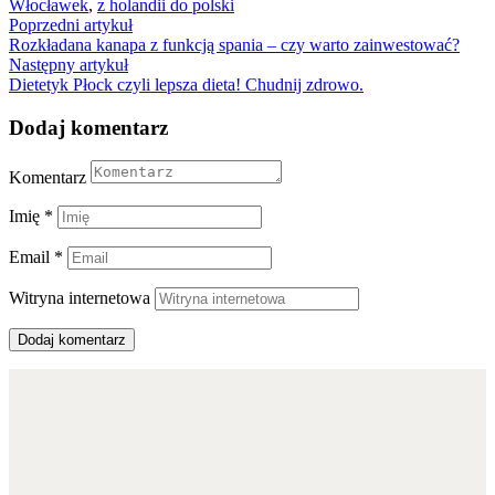
Włocławek
,
z holandii do polski
Nawigacja
Poprzedni artykuł
Rozkładana kanapa z funkcją spania – czy warto zainwestować?
wpisu
Następny artykuł
Dietetyk Płock czyli lepsza dieta! Chudnij zdrowo.
Dodaj komentarz
Komentarz
Imię
*
Email
*
Witryna internetowa