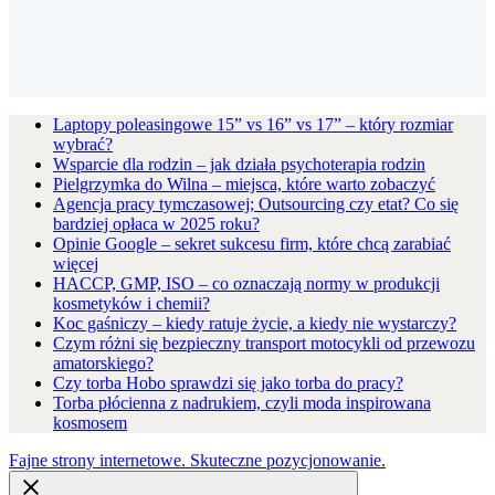
Laptopy poleasingowe 15” vs 16” vs 17” – który rozmiar
wybrać?
Wsparcie dla rodzin – jak działa psychoterapia rodzin
Pielgrzymka do Wilna – miejsca, które warto zobaczyć
Agencja pracy tymczasowej; Outsourcing czy etat? Co się
bardziej opłaca w 2025 roku?
Opinie Google – sekret sukcesu firm, które chcą zarabiać
więcej
HACCP, GMP, ISO – co oznaczają normy w produkcji
kosmetyków i chemii?
Koc gaśniczy – kiedy ratuje życie, a kiedy nie wystarczy?
Czym różni się bezpieczny transport motocykli od przewozu
amatorskiego?
Czy torba Hobo sprawdzi się jako torba do pracy?
Torba płócienna z nadrukiem, czyli moda inspirowana
kosmosem
Fajne strony internetowe. Skuteczne pozycjonowanie.