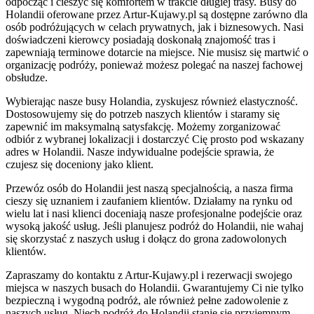
odpocząć i cieszyć się komfortem w trakcie długiej trasy. Busy do
Holandii oferowane przez Artur-Kujawy.pl są dostępne zarówno dla
osób podróżujących w celach prywatnych, jak i biznesowych. Nasi
doświadczeni kierowcy posiadają doskonałą znajomość tras i
zapewniają terminowe dotarcie na miejsce. Nie musisz się martwić o
organizację podróży, ponieważ możesz polegać na naszej fachowej
obsłudze.
Wybierając nasze busy Holandia, zyskujesz również elastyczność.
Dostosowujemy się do potrzeb naszych klientów i staramy się
zapewnić im maksymalną satysfakcję. Możemy zorganizować
odbiór z wybranej lokalizacji i dostarczyć Cię prosto pod wskazany
adres w Holandii. Nasze indywidualne podejście sprawia, że
czujesz się doceniony jako klient.
Przewóz osób do Holandii jest naszą specjalnością, a nasza firma
cieszy się uznaniem i zaufaniem klientów. Działamy na rynku od
wielu lat i nasi klienci doceniają nasze profesjonalne podejście oraz
wysoką jakość usług. Jeśli planujesz podróż do Holandii, nie wahaj
się skorzystać z naszych usług i dołącz do grona zadowolonych
klientów.
Zapraszamy do kontaktu z Artur-Kujawy.pl i rezerwacji swojego
miejsca w naszych busach do Holandii. Gwarantujemy Ci nie tylko
bezpieczną i wygodną podróż, ale również pełne zadowolenie z
naszych usług. Niech podróż do Holandii stanie się przyjemnym