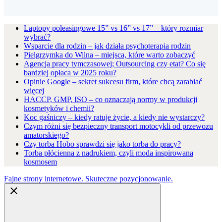
Laptopy poleasingowe 15” vs 16” vs 17” – który rozmiar
wybrać?
Wsparcie dla rodzin – jak działa psychoterapia rodzin
Pielgrzymka do Wilna – miejsca, które warto zobaczyć
Agencja pracy tymczasowej; Outsourcing czy etat? Co się
bardziej opłaca w 2025 roku?
Opinie Google – sekret sukcesu firm, które chcą zarabiać
więcej
HACCP, GMP, ISO – co oznaczają normy w produkcji
kosmetyków i chemii?
Koc gaśniczy – kiedy ratuje życie, a kiedy nie wystarczy?
Czym różni się bezpieczny transport motocykli od przewozu
amatorskiego?
Czy torba Hobo sprawdzi się jako torba do pracy?
Torba płócienna z nadrukiem, czyli moda inspirowana
kosmosem
Fajne strony internetowe. Skuteczne pozycjonowanie.