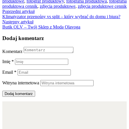
produktowe
,
fotograf produktowy
,
fotografia produktowa
,
fotografia
produktowa cennik
,
zdjęcia produktowe
,
zdjęcia produktowe cennik
Nawigacja
Poprzedni artykuł
Klimatyzator przenośny vs split – który wybrać do domu i biura?
wpisu
Następny artykuł
Butik OLV – Twój Sklep z Modą Olavoga
Dodaj komentarz
Komentarz
Imię
*
Email
*
Witryna internetowa