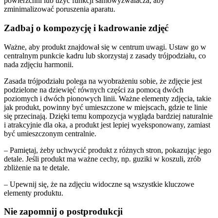
powierzchni lub użyć funkcji samowyzwalacza, aby
zminimalizować poruszenia aparatu.
Zadbaj o kompozycję i kadrowanie zdjęć
Ważne, aby produkt znajdował się w centrum uwagi. Ustaw go w
centralnym punkcie kadru lub skorzystaj z zasady trójpodziału, co
nada zdjęciu harmonii.
Zasada trójpodziału polega na wyobrażeniu sobie, że zdjęcie jest
podzielone na dziewięć równych części za pomocą dwóch
poziomych i dwóch pionowych linii. Ważne elementy zdjęcia, takie
jak produkt, powinny być umieszczone w miejscach, gdzie te linie
się przecinają. Dzięki temu kompozycja wygląda bardziej naturalnie
i atrakcyjnie dla oka, a produkt jest lepiej wyeksponowany, zamiast
być umieszczonym centralnie.
– Pamiętaj, żeby uchwycić produkt z różnych stron, pokazując jego
detale. Jeśli produkt ma ważne cechy, np. guziki w koszuli, zrób
zbliżenie na te detale.
– Upewnij się, że na zdjęciu widoczne są wszystkie kluczowe
elementy produktu.
Nie zapomnij o postprodukcji