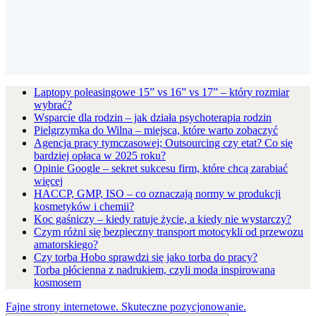
Laptopy poleasingowe 15” vs 16” vs 17” – który rozmiar
wybrać?
Wsparcie dla rodzin – jak działa psychoterapia rodzin
Pielgrzymka do Wilna – miejsca, które warto zobaczyć
Agencja pracy tymczasowej; Outsourcing czy etat? Co się
bardziej opłaca w 2025 roku?
Opinie Google – sekret sukcesu firm, które chcą zarabiać
więcej
HACCP, GMP, ISO – co oznaczają normy w produkcji
kosmetyków i chemii?
Koc gaśniczy – kiedy ratuje życie, a kiedy nie wystarczy?
Czym różni się bezpieczny transport motocykli od przewozu
amatorskiego?
Czy torba Hobo sprawdzi się jako torba do pracy?
Torba płócienna z nadrukiem, czyli moda inspirowana
kosmosem
Fajne strony internetowe. Skuteczne pozycjonowanie.