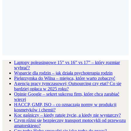
Laptopy poleasingowe 15” vs 16” vs 17” – który rozmiar
wybrać?
Wsparcie dla rodzin – jak działa psychoterapia rodzin
Pielgrzymka do Wilna – miejsca, które warto zobaczyć
Agencja pracy tymczasowej; Outsourcing czy etat? Co się
bardziej opłaca w 2025 roku?
Opinie Google – sekret sukcesu firm, które chcą zarabiać
więcej
HACCP, GMP, ISO – co oznaczają normy w produkcji
kosmetyków i chemii?
Koc gaśniczy – kiedy ratuje życie, a kiedy nie wystarczy?
Czym różni się bezpieczny transport motocykli od przewozu
amatorskiego?
Czy torba Hobo sprawdzi się jako torba do pracy?