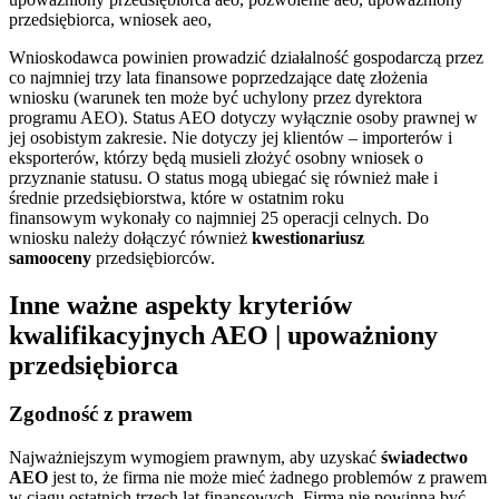
Wnioskodawca powinien prowadzić działalność gospodarczą przez
co najmniej trzy lata finansowe poprzedzające datę złożenia
wniosku (warunek ten może być uchylony przez dyrektora
programu AEO). Status AEO dotyczy wyłącznie osoby prawnej w
jej osobistym zakresie. Nie dotyczy jej klientów – importerów i
eksporterów, którzy będą musieli złożyć osobny wniosek o
przyznanie statusu. O status mogą ubiegać się również małe i
średnie przedsiębiorstwa, które w ostatnim roku
finansowym wykonały co najmniej 25 operacji celnych. Do
wniosku należy dołączyć również
kwestionariusz
samooceny
przedsiębiorców.
Inne ważne aspekty kryteriów
kwalifikacyjnych AEO | upoważniony
przedsiębiorca
Zgodność z prawem
Najważniejszym wymogiem prawnym, aby uzyskać
świadectwo
AEO
jest to, że firma nie może mieć żadnego problemów z prawem
w ciągu ostatnich trzech lat finansowych. Firma nie powinna być