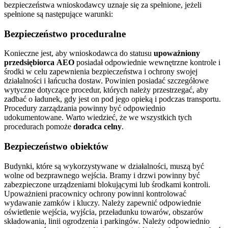
bezpieczeństwa wnioskodawcy uznaje się za spełnione, jeżeli
spełnione są następujące warunki:
Bezpieczeństwo proceduralne
Konieczne jest, aby wnioskodawca do statusu
upoważniony
przedsiębiorca AEO
posiadał odpowiednie wewnętrzne kontrole i
środki w celu zapewnienia bezpieczeństwa i ochrony swojej
działalności i łańcucha dostaw. Powinien posiadać szczegółowe
wytyczne dotyczące procedur, których należy przestrzegać, aby
zadbać o ładunek, gdy jest on pod jego opieką i podczas transportu.
Procedury zarządzania powinny być odpowiednio
udokumentowane. Warto wiedzieć, że we wszystkich tych
procedurach pomoże
doradca celny
.
Bezpieczeństwo obiektów
Budynki, które są wykorzystywane w działalności, muszą być
wolne od bezprawnego wejścia. Bramy i drzwi powinny być
zabezpieczone urządzeniami blokującymi lub środkami kontroli.
Upoważnieni pracownicy ochrony powinni kontrolować
wydawanie zamków i kluczy. Należy zapewnić odpowiednie
oświetlenie wejścia, wyjścia, przeładunku towarów, obszarów
składowania, linii ogrodzenia i parkingów. Należy odpowiednio