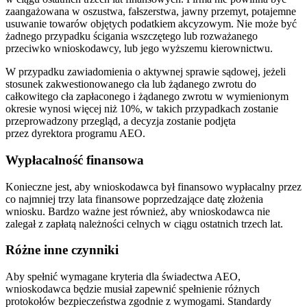
zaangażowana w oszustwa, fałszerstwa, jawny przemyt, potajemne
usuwanie towarów objętych podatkiem akcyzowym. Nie może być
żadnego przypadku ścigania wszczętego lub rozważanego
przeciwko wnioskodawcy, lub jego wyższemu kierownictwu.
W przypadku zawiadomienia o aktywnej sprawie sądowej, jeżeli
stosunek zakwestionowanego cła lub żądanego zwrotu do
całkowitego cła zapłaconego i żądanego zwrotu w wymienionym
okresie wynosi więcej niż 10%, w takich przypadkach zostanie
przeprowadzony przegląd, a decyzja zostanie podjęta
przez dyrektora programu AEO.
Wypłacalność finansowa
Konieczne jest, aby wnioskodawca był finansowo wypłacalny przez
co najmniej trzy lata finansowe poprzedzające datę złożenia
wniosku. Bardzo ważne jest również, aby wnioskodawca nie
zalegał z zapłatą należności celnych w ciągu ostatnich trzech lat.
Różne inne czynniki
Aby spełnić wymagane kryteria dla świadectwa AEO,
wnioskodawca będzie musiał zapewnić spełnienie różnych
protokołów bezpieczeństwa zgodnie z wymogami. Standardy