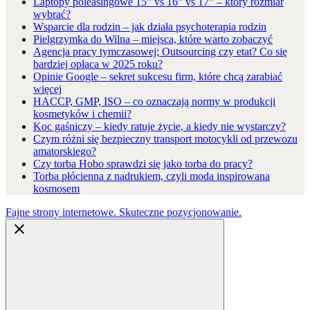
Laptopy poleasingowe 15” vs 16” vs 17” – który rozmiar
wybrać?
Wsparcie dla rodzin – jak działa psychoterapia rodzin
Pielgrzymka do Wilna – miejsca, które warto zobaczyć
Agencja pracy tymczasowej; Outsourcing czy etat? Co się
bardziej opłaca w 2025 roku?
Opinie Google – sekret sukcesu firm, które chcą zarabiać
więcej
HACCP, GMP, ISO – co oznaczają normy w produkcji
kosmetyków i chemii?
Koc gaśniczy – kiedy ratuje życie, a kiedy nie wystarczy?
Czym różni się bezpieczny transport motocykli od przewozu
amatorskiego?
Czy torba Hobo sprawdzi się jako torba do pracy?
Torba płócienna z nadrukiem, czyli moda inspirowana
kosmosem
Fajne strony internetowe. Skuteczne pozycjonowanie.