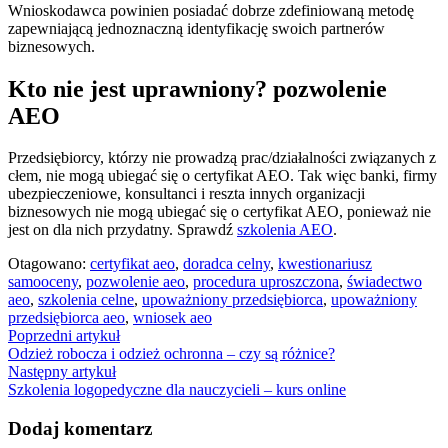
Wnioskodawca powinien posiadać dobrze zdefiniowaną metodę
zapewniającą jednoznaczną identyfikację swoich partnerów
biznesowych.
Kto nie jest uprawniony? pozwolenie
AEO
Przedsiębiorcy, którzy nie prowadzą prac/działalności związanych z
cłem, nie mogą ubiegać się o certyfikat AEO. Tak więc banki, firmy
ubezpieczeniowe, konsultanci i reszta innych organizacji
biznesowych nie mogą ubiegać się o certyfikat AEO, ponieważ nie
jest on dla nich przydatny. Sprawdź
szkolenia AEO
.
Otagowano:
certyfikat aeo
,
doradca celny
,
kwestionariusz
samooceny
,
pozwolenie aeo
,
procedura uproszczona
,
świadectwo
aeo
,
szkolenia celne
,
upoważniony przedsiębiorca
,
upoważniony
przedsiębiorca aeo
,
wniosek aeo
Nawigacja
Poprzedni artykuł
Odzież robocza i odzież ochronna – czy są różnice?
wpisu
Następny artykuł
Szkolenia logopedyczne dla nauczycieli – kurs online
Dodaj komentarz