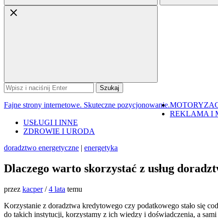
Szukaj:
Fajne strony internetowe. Skuteczne pozycjonowanie.
MOTORYZAC
REKLAMA I 
USŁUGI I INNE
ZDROWIE I URODA
doradztwo energetyczne
|
energetyka
Dlaczego warto skorzystać z usług doradz
przez
kacper
/
4 lata
temu
Korzystanie z doradztwa kredytowego czy podatkowego stało się codzie
do takich instytucji, korzystamy z ich wiedzy i doświadczenia, a s