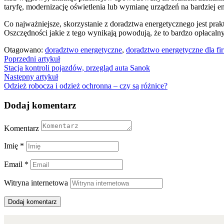
taryfę, modernizację oświetlenia lub wymianę urządzeń na bardziej 
Co najważniejsze, skorzystanie z doradztwa energetycznego jest pra
Oszczędności jakie z tego wynikają powodują, że to bardzo opłacaln
Otagowano:
doradztwo energetyczne
,
doradztwo energetyczne dla fi
Nawigacja
Poprzedni artykuł
Stacja kontroli pojazdów, przegląd auta Sanok
wpisu
Następny artykuł
Odzież robocza i odzież ochronna – czy są różnice?
Dodaj komentarz
Komentarz
Imię
*
Email
*
Witryna internetowa