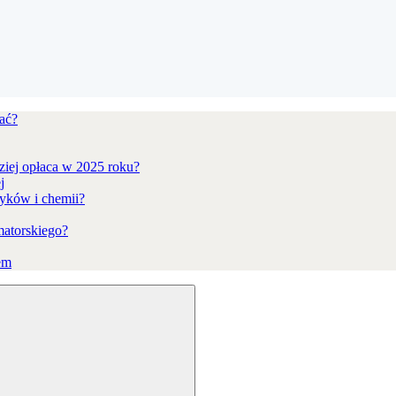
ać?
ziej opłaca w 2025 roku?
j
yków i chemii?
matorskiego?
em