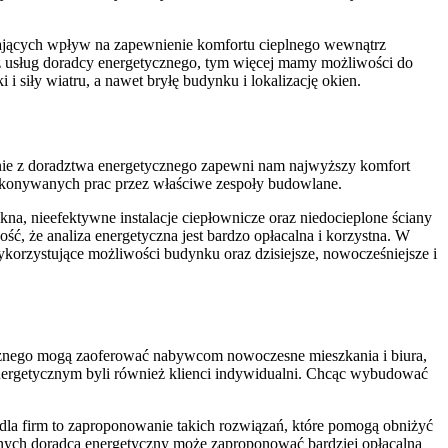
mających wpływ na zapewnienie komfortu cieplnego wewnątrz
z usług doradcy energetycznego, tym więcej mamy możliwości do
siły wiatru, a nawet bryłę budynku i lokalizację okien.
tanie z doradztwa energetycznego zapewni nam najwyższy komfort
wykonywanych prac przez właściwe zespoły budowlane.
a, nieefektywne instalacje ciepłownicze oraz niedocieplone ściany
ć, że analiza energetyczna jest bardzo opłacalna i korzystna. W
korzystujące możliwości budynku oraz dzisiejsze, nowocześniejsze i
cznego mogą zaoferować nabywcom nowoczesne mieszkania i biura,
 energetycznym byli również klienci indywidualni. Chcąc wybudować
la firm to zaproponowanie takich rozwiązań, które pomogą obniżyć
nych doradca energetyczny może zaproponować bardziej opłacalną