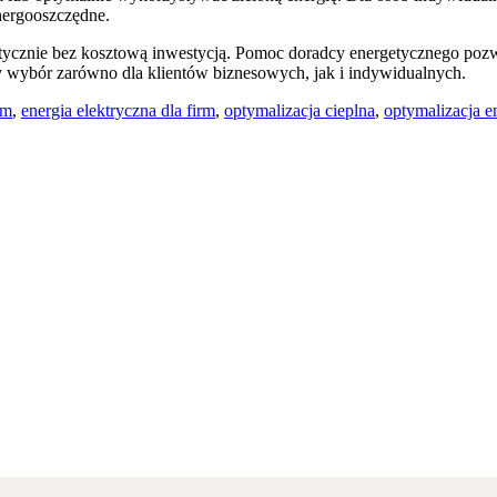
energooszczędne.
ktycznie bez kosztową inwestycją. Pomoc doradcy energetycznego pozw
y wybór zarówno dla klientów biznesowych, jak i indywidualnych.
rm
,
energia elektryczna dla firm
,
optymalizacja cieplna
,
optymalizacja e