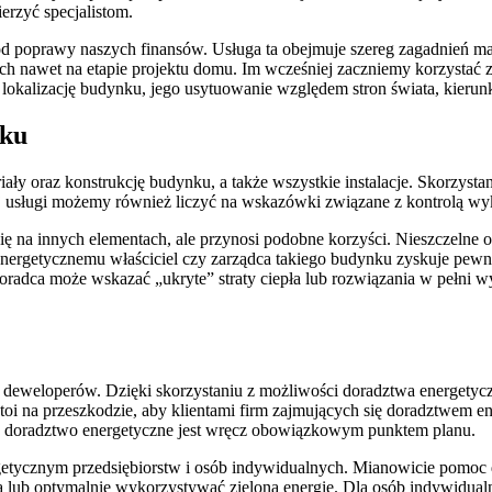
rzyć specjalistom.
tod poprawy naszych finansów. Usługa ta obejmuje szereg zagadnień 
 nawet na etapie projektu domu. Im wcześniej zaczniemy korzystać 
alizację budynku, jego usytuowanie względem stron świata, kierunki i 
nku
ały oraz konstrukcję budynku, a także wszystkie instalacje. Skorzys
iej usługi możemy również liczyć na wskazówki związane z kontrolą 
a innych elementach, ale przynosi podobne korzyści. Nieszczelne okn
energetycznemu właściciel czy zarządca takiego budynku zyskuje pewnoś
adca może wskazać „ukryte” straty ciepła lub rozwiązania w pełni wy
 deweloperów. Dzięki skorzystaniu z możliwości doradztwa energety
stoi na przeszkodzie, aby klientami firm zajmujących się doradztwem
u, doradztwo energetyczne jest wręcz obowiązkowym punktem planu.
etycznym przedsiębiorstw i osób indywidualnych. Mianowicie pomoc d
 lub optymalnie wykorzystywać zieloną energię. Dla osób indywidual