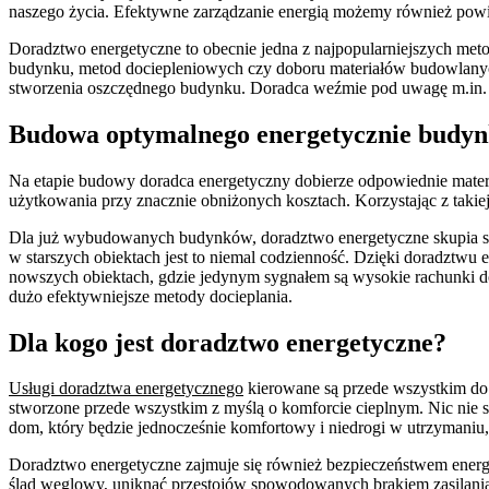
naszego życia. Efektywne zarządzanie energią możemy również powie
Doradztwo energetyczne to obecnie jedna z najpopularniejszych me
budynku, metod dociepleniowych czy doboru materiałów budowlanych
stworzenia oszczędnego budynku. Doradca weźmie pod uwagę m.in. lok
Budowa optymalnego energetycznie budy
Na etapie budowy doradca energetyczny dobierze odpowiednie materi
użytkowania przy znacznie obniżonych kosztach. Korzystając z tak
Dla już wybudowanych budynków, doradztwo energetyczne skupia się n
w starszych obiektach jest to niemal codzienność. Dzięki doradztwu 
nowszych obiektach, gdzie jedynym sygnałem są wysokie rachunki dor
dużo efektywniejsze metody docieplania.
Dla kogo jest doradztwo energetyczne?
Usługi doradztwa energetycznego
kierowane są przede wszystkim do
stworzone przede wszystkim z myślą o komforcie cieplnym. Nic nie 
dom, który będzie jednocześnie komfortowy i niedrogi w utrzymani
Doradztwo energetyczne zajmuje się również bezpieczeństwem energ
ślad węglowy, uniknąć przestojów spowodowanych brakiem zasilania