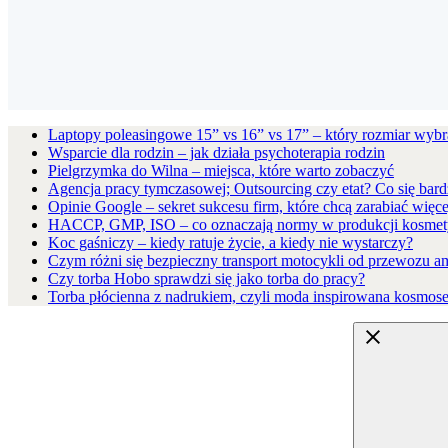
Laptopy poleasingowe 15” vs 16” vs 17” – który rozmiar wybr
Wsparcie dla rodzin – jak działa psychoterapia rodzin
Pielgrzymka do Wilna – miejsca, które warto zobaczyć
Agencja pracy tymczasowej; Outsourcing czy etat? Co się bard
Opinie Google – sekret sukcesu firm, które chcą zarabiać więce
HACCP, GMP, ISO – co oznaczają normy w produkcji kosmet
Koc gaśniczy – kiedy ratuje życie, a kiedy nie wystarczy?
Czym różni się bezpieczny transport motocykli od przewozu a
Czy torba Hobo sprawdzi się jako torba do pracy?
Torba płócienna z nadrukiem, czyli moda inspirowana kosmos