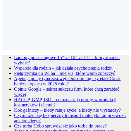
Laptopy poleasingowe 15” vs 16” vs 17” – który rozmiar
wybrać?
Wsparcie dla rodzin – jak działa psychoterapia rodzin
Pielgrzymka do Wilna – miejsca, które warto zobaczyć
Agencja pracy tymczasowej; Outsourcing czy etat? Co się
bardziej opłaca w 2025 roku?
Opinie Google – sekret sukcesu firm, które chcą zarabiać
więcej
HACCP, GMP, ISO – co oznaczają normy w produkcji
kosmetyków i chemii?
Koc gaśniczy – kiedy ratuje życie, a kiedy nie wystarczy?
Czym różni się bezpieczny transport motocykli od przewozu
amatorskiego?
Czy torba Hobo sprawdzi się jako torba do pracy?