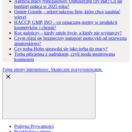
Agencja pracy tymczasowej; Outsourcing czy etat? Co się
bardziej opłaca w 2025 roku?
Opinie Google – sekret sukcesu firm, które chcą zarabiać
więcej
HACCP, GMP, ISO – co oznaczają normy w produkcji
kosmetyków i chemii?
Koc gaśniczy – kiedy ratuje życie, a kiedy nie wystarczy?
Czym różni się bezpieczny transport motocykli od przewozu
amatorskiego?
Czy torba Hobo sprawdzi się jako torba do pracy?
Torba płócienna z nadrukiem, czyli moda inspirowana
kosmosem
Fajne strony internetowe. Skuteczne pozycjonowanie.
Polityka Prywatności
Przykładowa strona