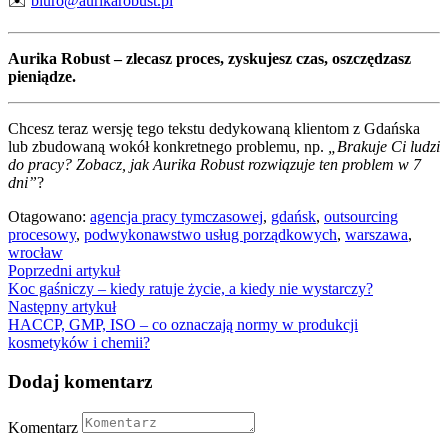
✉️
biuro@aurikarobust.pl
Aurika Robust – zlecasz proces, zyskujesz czas, oszczędzasz
pieniądze.
Chcesz teraz wersję tego tekstu dedykowaną klientom z Gdańska
lub zbudowaną wokół konkretnego problemu, np.
„Brakuje Ci ludzi
do pracy? Zobacz, jak Aurika Robust rozwiązuje ten problem w 7
dni”
?
Otagowano:
agencja pracy tymczasowej
,
gdańsk
,
outsourcing
procesowy
,
podwykonawstwo usług porządkowych
,
warszawa
,
wrocław
Nawigacja
Poprzedni artykuł
Koc gaśniczy – kiedy ratuje życie, a kiedy nie wystarczy?
wpisu
Następny artykuł
HACCP, GMP, ISO – co oznaczają normy w produkcji
kosmetyków i chemii?
Dodaj komentarz
Komentarz