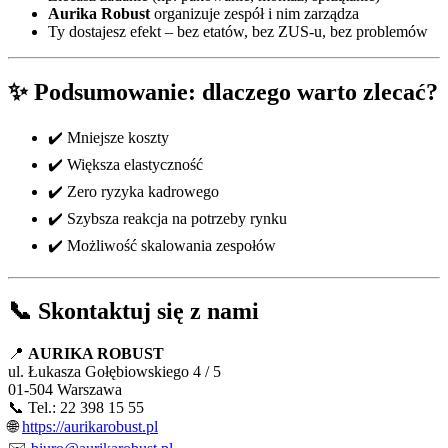
Aurika Robust
organizuje zespół i nim zarządza
Ty dostajesz efekt – bez etatów, bez ZUS-u, bez problemów
✨ Podsumowanie: dlaczego warto zlecać?
✔️ Mniejsze koszty
✔️ Większa elastyczność
✔️ Zero ryzyka kadrowego
✔️ Szybsza reakcja na potrzeby rynku
✔️ Możliwość skalowania zespołów
📞 Skontaktuj się z nami
📍
AURIKA ROBUST
ul. Łukasza Gołębiowskiego 4 / 5
01-504 Warszawa
📞 Tel.: 22 398 15 55
🌐
https://aurikarobust.pl