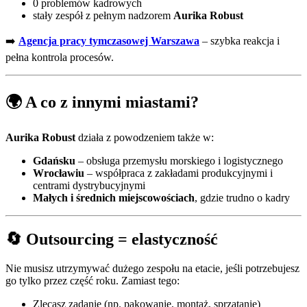
0 problemów kadrowych
stały zespół z pełnym nadzorem
Aurika Robust
➡️
Agencja pracy tymczasowej Warszawa
– szybka reakcja i
pełna kontrola procesów.
🌍 A co z innymi miastami?
Aurika Robust
działa z powodzeniem także w:
Gdańsku
– obsługa przemysłu morskiego i logistycznego
Wrocławiu
– współpraca z zakładami produkcyjnymi i
centrami dystrybucyjnymi
Małych i średnich miejscowościach
, gdzie trudno o kadry
🔄 Outsourcing = elastyczność
Nie musisz utrzymywać dużego zespołu na etacie, jeśli potrzebujesz
go tylko przez część roku. Zamiast tego:
Zlecasz zadanie (np. pakowanie, montaż, sprzątanie)