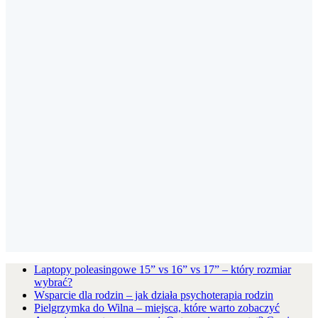
Laptopy poleasingowe 15” vs 16” vs 17” – który rozmiar
wybrać?
Wsparcie dla rodzin – jak działa psychoterapia rodzin
Pielgrzymka do Wilna – miejsca, które warto zobaczyć