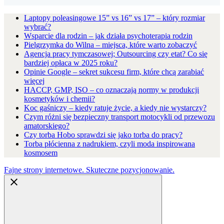
Laptopy poleasingowe 15” vs 16” vs 17” – który rozmiar
wybrać?
Wsparcie dla rodzin – jak działa psychoterapia rodzin
Pielgrzymka do Wilna – miejsca, które warto zobaczyć
Agencja pracy tymczasowej; Outsourcing czy etat? Co się
bardziej opłaca w 2025 roku?
Opinie Google – sekret sukcesu firm, które chcą zarabiać
więcej
HACCP, GMP, ISO – co oznaczają normy w produkcji
kosmetyków i chemii?
Koc gaśniczy – kiedy ratuje życie, a kiedy nie wystarczy?
Czym różni się bezpieczny transport motocykli od przewozu
amatorskiego?
Czy torba Hobo sprawdzi się jako torba do pracy?
Torba płócienna z nadrukiem, czyli moda inspirowana
kosmosem
Fajne strony internetowe. Skuteczne pozycjonowanie.