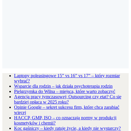
Laptopy poleasingowe 15” vs 16” vs 17” – który rozmiar
wybrać?
Wsparcie dla rodzin – jak działa psychoterapia rodzin
Pielgrzymka do Wilna – miejsca, które warto zobaczyć
Agencja pracy tymczasowej; Outsourcing czy etat? Co się
bardziej opłaca w 2025 roku?
Opinie Google – sekret sukcesu firm, które chcą zarabiać
więcej
HACCP, GMP, ISO – co oznaczają normy w produkcji
kosmetyków i chemii?
Koc gaśniczy – kiedy ratuje życie, a kiedy nie wystarczy?