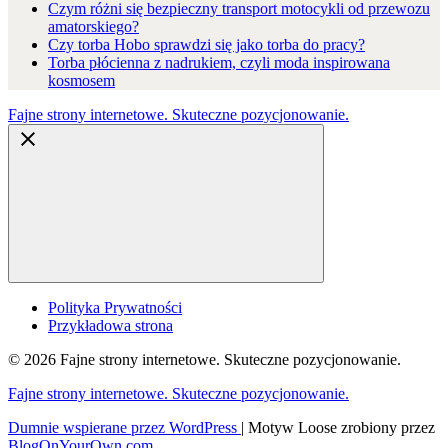
Czym różni się bezpieczny transport motocykli od przewozu
amatorskiego?
Czy torba Hobo sprawdzi się jako torba do pracy?
Torba płócienna z nadrukiem, czyli moda inspirowana
kosmosem
Fajne strony internetowe. Skuteczne pozycjonowanie.
Polityka Prywatności
Przykładowa strona
© 2026 Fajne strony internetowe. Skuteczne pozycjonowanie.
Fajne strony internetowe. Skuteczne pozycjonowanie.
Dumnie wspierane przez WordPress
|
Motyw Loose zrobiony przez
BlogOnYourOwn.com